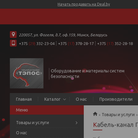
Начать продавать на Deal.by
220057, ул. Фогеля, д.7, оф.159, Минск, Беларусь
+375
(29)
332-23-04
+375
(17)
378-28-17
+375
(17)
352-28-18
Оборудование и материалы систем
безопасности
Главная
Каталог
О нас
Производители
Товары и услуги
Товары и услуги
Кабель-канал
О нас