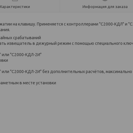
Характеристики
Информация для заказа
атии на клавишу. Применяется с контроллерами "С2000-КДЛ" и "С
ания.
айных срабатываний
ать извещатель в дежурный режим с помощью специального ключ
" или "С2000-КДЛ-2И"
овки
Л" или "С2000-КДЛ-2И" без дополнительных расчётов, максимально
заметным в месте установки