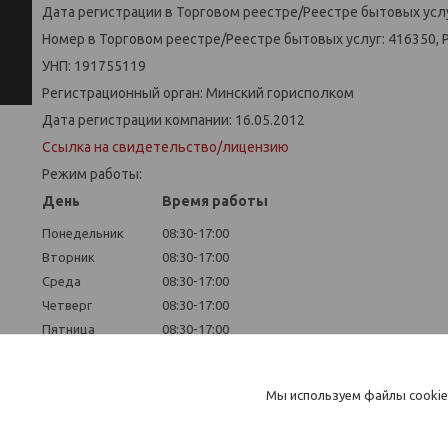
Дата регистрации в Торговом реестре/Реестре бытовых услу
Номер в Торговом реестре/Реестре бытовых услуг: 416350, 
УНП: 191755119
Регистрационный орган: Минский горисполком
Дата регистрации компании: 16.05.2012
Ссылка на свидетельство/лицензию
Режим работы:
День
Время работы
Понедельник
08:30-17:00
Вторник
08:30-17:00
Среда
08:30-17:00
Четверг
08:30-17:00
Пятница
08:30-17:00
Суббота
Выходной
Воскресенье
Выходной
Мы используем файлы cookie