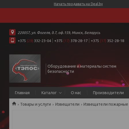
Начать продавать на Deal.by
220057, ул. Фогеля, д.7, оф.159, Минск, Беларусь
+375
(29)
332-23-04
+375
(17)
378-28-17
+375
(17)
352-28-18
Оборудование и материалы систем
безопасности
Главная
Каталог
О нас
Производители
Товары и услуги
Извещатели
Извещатели пожарные