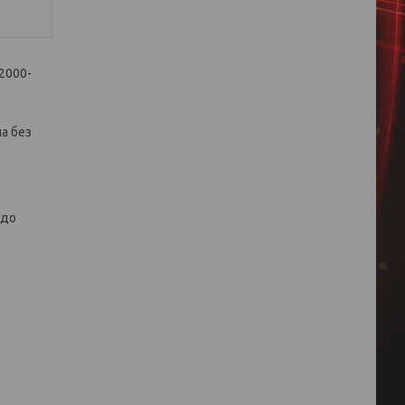
2000-
а без
 до