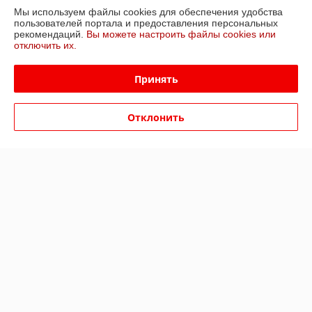
Мы используем файлы cookies для обеспечения удобства
пользователей портала и предоставления персональных
Контакты
рекомендаций.
Вы можете настроить файлы cookies или
отключить их.
Доставка и оплата
Принять
График работы
Отклонить
Полная версия сайта
Политика обработки cookies
Сайт создан на платформе Deal.by
Информация для покупателя
Юридическое лицо:
ООО "Тэпос"
220057, г. Минск, ул. Фогеля, 7 - 159
Регистрационный номер ЕГР: 191755119