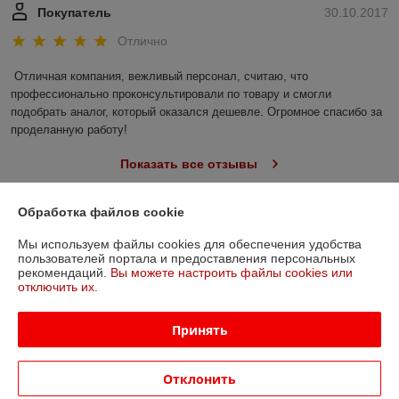
Покупатель
30.10.2017
Отлично
Отличная компания, вежливый персонал, считаю, что 
профессионально проконсультировали по товару и смогли 
подобрать аналог, который оказался дешевле. Огромное спасибо за 
проделанную работу!
Показать все отзывы
Обработка файлов cookie
О нас
Мы используем файлы cookies для обеспечения удобства
пользователей портала и предоставления персональных
Контакты
рекомендаций.
Вы можете настроить файлы cookies или
отключить их.
Доставка и оплата
Принять
График работы
Отклонить
Полная версия сайта