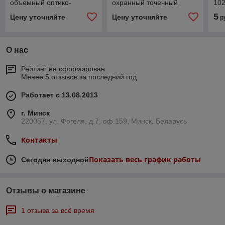
объемный оптико-
охранный точечный
102
электронный адресный
магнитоконтактный
5
Цену уточняйте
Цену уточняйте
р
взрывозащищенный
0ExiaIICT6 X
О нас
Рейтинг не сформирован
Менее 5 отзывов за последний год
Работает с 13.08.2013
г. Минск
220057, ул. Фогеля, д.7, оф.159, Минск, Беларусь
Контакты
Показать весь график работы
Сегодня выходной
Отзывы о магазине
1 отзыва за всё время