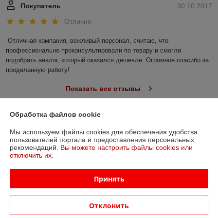
Покупатель
30.10.2017
Отлично
Отличная компания, вежливый персонал, считаю, что 
профессионально проконсультировали по товару и смогли 
подобрать аналог, который оказался дешевле. Огромное спасибо за 
проделанную работу!
Показать все отзывы
Обработка файлов cookie
О нас
Мы используем файлы cookies для обеспечения удобства
пользователей портала и предоставления персональных
Контакты
рекомендаций.
Вы можете настроить файлы cookies или
отключить их.
Доставка и оплата
Принять
График работы
Отклонить
Полная версия сайта