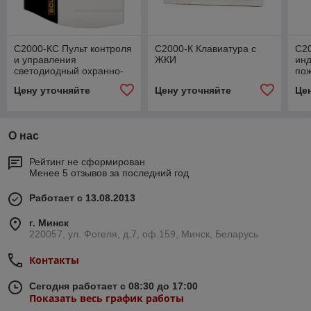
С2000-КС Пульт контроля
С2000-К Клавиатура с
C2
и управления
ЖКИ
ин
светодиодный охранно-
по
пожарный
Цену уточняйте
Цену уточняйте
Це
О нас
Рейтинг не сформирован
Менее 5 отзывов за последний год
Работает с 13.08.2013
г. Минск
220057, ул. Фогеля, д.7, оф.159, Минск, Беларусь
Контакты
Сегодня работает с 08:30 до 17:00
Показать весь график работы