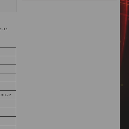
анта
ожные