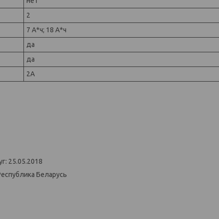
нет
2
7 А*ч; 18 А*ч
да
да
2А
г: 25.05.2018
Республика Беларусь