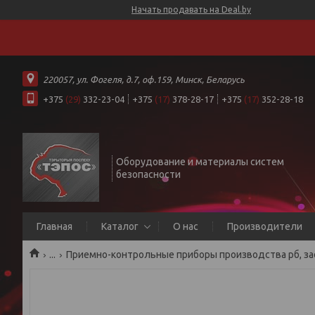
Начать продавать на Deal.by
220057, ул. Фогеля, д.7, оф.159, Минск, Беларусь
+375
(29)
332-23-04
+375
(17)
378-28-17
+375
(17)
352-28-18
Оборудование и материалы систем
безопасности
Главная
Каталог
О нас
Производители
...
Приемно-контрольные приборы производства рб, за