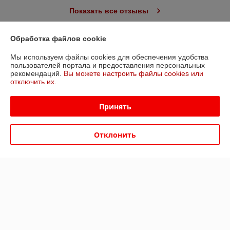
Показать все отзывы
Обработка файлов cookie
О нас
Мы используем файлы cookies для обеспечения удобства
пользователей портала и предоставления персональных
Контакты
рекомендаций.
Вы можете настроить файлы cookies или
отключить их.
Доставка и оплата
Принять
График работы
Отклонить
Полная версия сайта
Политика обработки cookies
Сайт создан на платформе Deal.by
Информация для покупателя