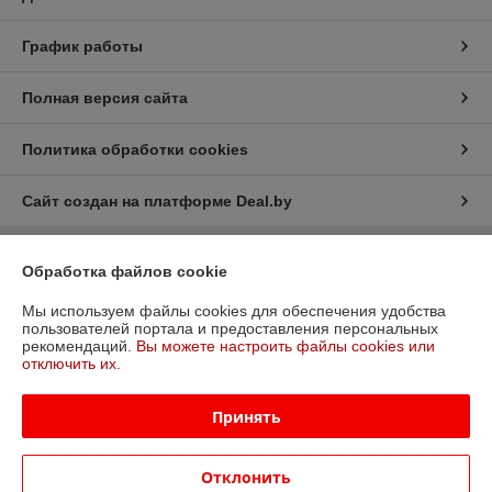
График работы
Полная версия сайта
Политика обработки cookies
Сайт создан на платформе Deal.by
Информация для покупателя
Обработка файлов cookie
Юридическое лицо:
ООО "Тэпос"
Мы используем файлы cookies для обеспечения удобства
220057, г. Минск, ул. Фогеля, 7 - 159
пользователей портала и предоставления персональных
рекомендаций.
Вы можете настроить файлы cookies или
Регистрационный номер ЕГР: 191755119
отключить их.
УНП: 191755119
Принять
Регистрационный орган: Минский горисполком
Дата регистрации компании: 16.05.2012
Отклонить