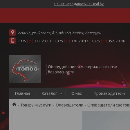
Начать продавать на Deal.by
220057, ул. Фогеля, д.7, оф.159, Минск, Беларусь
+375
(29)
332-23-04
+375
(17)
378-28-17
+375
(17)
352-28-18
Оборудование и материалы систем
безопасности
Главная
Каталог
О нас
Производители
Товары и услуги
Оповещатели
Оповещатели световы