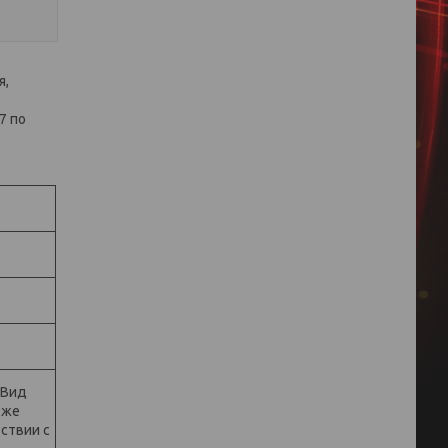
я,
7 по
 Вид
 же
ствии с