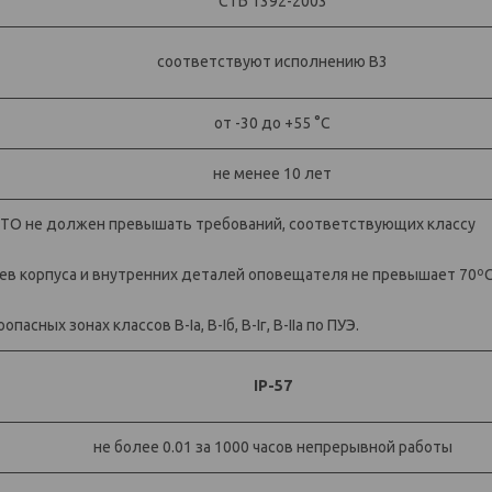
СТБ 1392-2003
соответствуют исполнению В3
от -30 до +55 °С
не менее 10 лет
СТО не должен превышать требований, соответствующих классу
ев корпуса и внутренних деталей оповещателя не превышает 70ºС
ных зонах классов B-Ia, B-Iб, B-Iг, B-IIa по ПУЭ.
IP-57
не более 0.01 за 1000 часов непрерывной работы