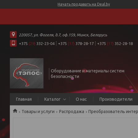
Начать продавать на Deal.by
220057, ул. Фогеля, д.7, оф.159, Минск, Беларусь
+375
(29)
332-23-04
+375
(17)
378-28-17
+375
(17)
352-28-18
Оборудование и материалы систем
безопасности
Главная
Каталог
О нас
Производители
Товары и услуги
Распродажа
Преобразователь интер